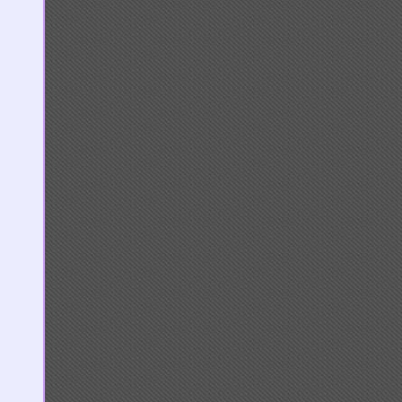
กเดือน
ือน
0 -
มีการ
คห้อง
ญญา