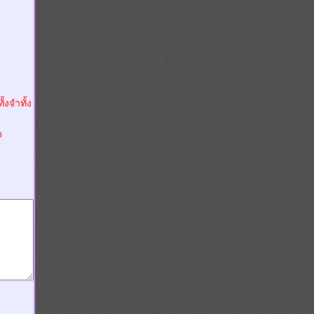
้งจำทั้ง
จ