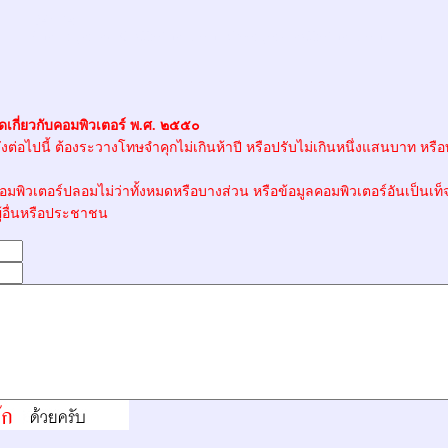
Website:
Emails:
pansak909@hotmail.com
,
vboonpongsa@hotmail.com
เกี่ยวกับคอมพิวเตอร์ พ.ศ. ๒๕๕๐
งต่อไปนี้ ต้องระวางโทษจำคุกไม่เกินห้าปี หรือปรับไม่เกินหนึ่งแสนบาท หรือทั
คอมพิวเตอร์ปลอมไม่ว่าทั้งหมดหรือบางส่วน หรือข้อมูลคอมพิวเตอร์อันเป็นเท็
ู้อื่นหรือประชาชน