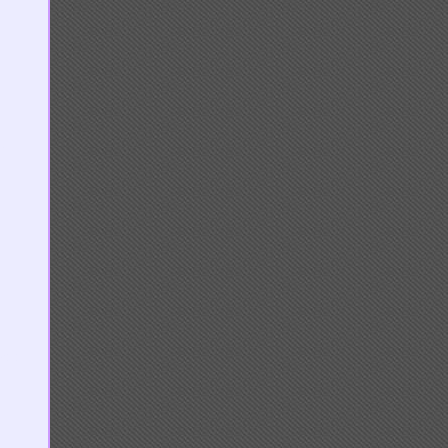
บ
rin,