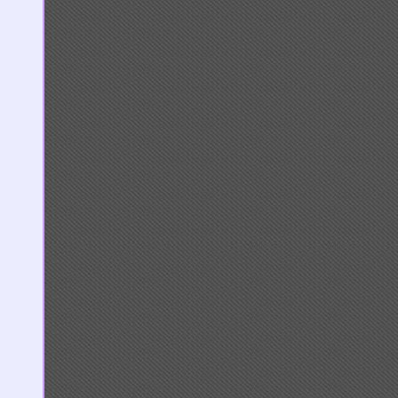
เมตร)