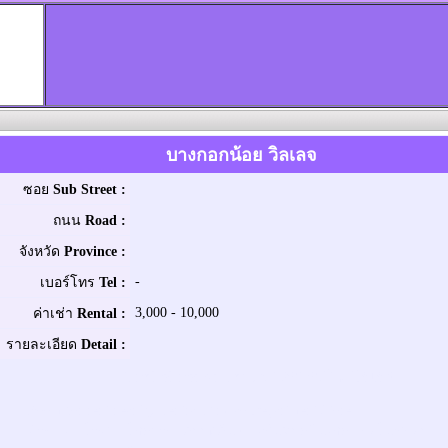
บางกอกน้อย วิลเลจ
ซอย
Sub Street :
ถนน
Road :
จังหวัด
Province :
-
เบอร์โทร
Tel :
3,000 - 10,000
ค่าเช่า
Rental :
รายละเอียด
Detail :
Bangkoknoi Village / บางกอกน้อย วิลเลจ
Room for rent near by Central Pinklao Department Store
มีห้องว่างให้เช่า ใกล้ๆห้างสรรพสินค้า เซ็นทรัลปิ่นเกล้า อยู่ในซอยร้าน